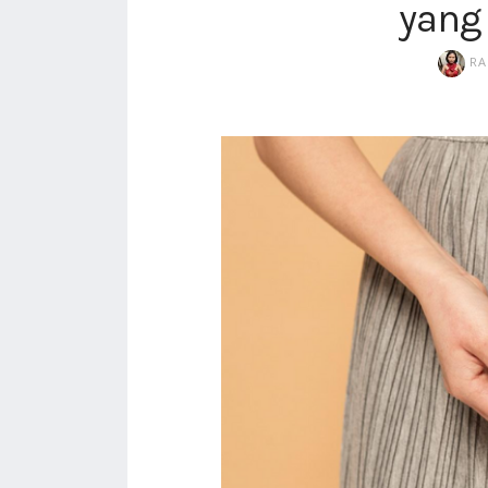
yang 
RA