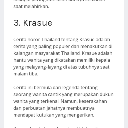
saat melahirkan.
3. Krasue
Cerita horor Thailand tentang Krasue adalah
cerita yang paling populer dan menakutkan di
kalangan masyarakat Thailand. Krasue adalah
hantu wanita yang dikatakan memiliki kepala
yang melayang-layang di atas tubuhnya saat
malam tiba.
Cerita ini bermula dari legenda tentang
seorang wanita cantik yang merupakan dukun
wanita yang terkenal. Namun, keserakahan
dan perbuatan jahatnya membuatnya
mendapat kutukan yang mengerikan.