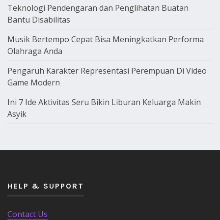
Teknologi Pendengaran dan Penglihatan Buatan
Bantu Disabilitas
Musik Bertempo Cepat Bisa Meningkatkan Performa
Olahraga Anda
Pengaruh Karakter Representasi Perempuan Di Video
Game Modern
Ini 7 Ide Aktivitas Seru Bikin Liburan Keluarga Makin
Asyik
HELP & SUPPORT
Contact Us