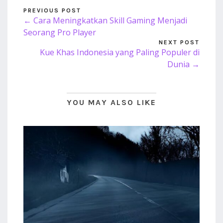
PREVIOUS POST
← Cara Meningkatkan Skill Gaming Menjadi
Seorang Pro Player
NEXT POST
Kue Khas Indonesia yang Paling Populer di
Dunia →
YOU MAY ALSO LIKE