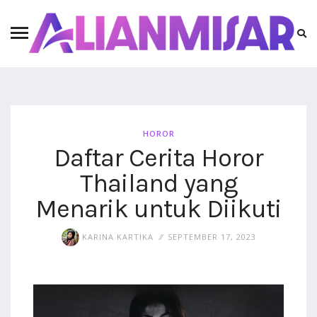
HOROR
Daftar Cerita Horor
Thailand yang
Menarik untuk Diikuti
KARINA KARTIKA
SEPTEMBER 17, 2023