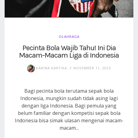
OLAHRAGA
Pecinta Bola Wajib Tahu! Ini Dia
Macam-Macam Liga di Indonesia
KARINA KARTIKA
NOVEMBER 11, 2025
Bagi pecinta bola terutama sepak bola
Indonesia, mungkin sudah tidak asing lagi
dengan liga Indonesia. Bagi pemula yang
belum familiar dengan kompetisi sepak bola
Indonesia bisa simak ulasan mengenai macam-
macam...