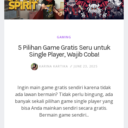
GAMING
5 Pilihan Game Gratis Seru untuk
Single Player, Wajib Coba!
KARINA KARTIKA
JUNE 23, 2025
Ingin main game gratis sendiri karena tidak
ada lawan bermain? Tidak perlu bingung, ada
banyak sekali pilihan game single player yang
bisa Anda mainkan sendiri secara gratis.
Bermain game sendiri...