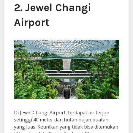
2. Jewel Changi
Airport
Di Jewel Changi Airport, terdapat air terjun
setinggi 40 meter dan hutan hujan buatan
yang luas. Keunikan yang tidak bisa ditemukan