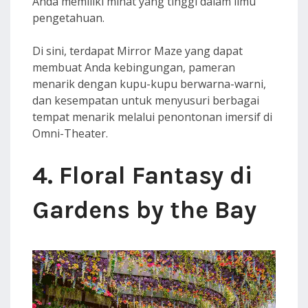
Anda memiliki minat yang tinggi dalam ilmu
pengetahuan.
Di sini, terdapat Mirror Maze yang dapat
membuat Anda kebingungan, pameran
menarik dengan kupu-kupu berwarna-warni,
dan kesempatan untuk menyusuri berbagai
tempat menarik melalui penontonan imersif di
Omni-Theater.
4. Floral Fantasy di
Gardens by the Bay