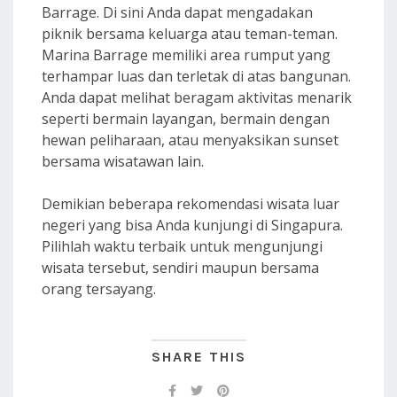
Barrage. Di sini Anda dapat mengadakan
piknik bersama keluarga atau teman-teman.
Marina Barrage memiliki area rumput yang
terhampar luas dan terletak di atas bangunan.
Anda dapat melihat beragam aktivitas menarik
seperti bermain layangan, bermain dengan
hewan peliharaan, atau menyaksikan sunset
bersama wisatawan lain.
Demikian beberapa rekomendasi wisata luar
negeri yang bisa Anda kunjungi di Singapura.
Pilihlah waktu terbaik untuk mengunjungi
wisata tersebut, sendiri maupun bersama
orang tersayang.
SHARE THIS