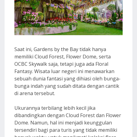
Saat ini, Gardens by the Bay tidak hanya
memiliki Cloud Forest, Flower Dome, serta
OCBC Skywalk saja, tetapi juga ada Floral
Fantasy. Wisata luar negeri ini menawarkan
sebuah dunia fantasi yang dihiasi oleh bunga-
bunga indah yang sudah ditata dengan cantik
di arena tersebut.
Ukurannya terbilang lebih kecil jika
dibandingkan dengan Cloud Forest dan Flower
Dome. Namun, hal ini menjadi keunggulan
tersendiri bagi para turis yang tidak memiliki