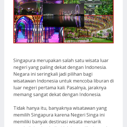
Singapura merupakan salah satu wisata luar
negeri yang paling dekat dengan Indonesia.
Negara ini seringkali jadi pilihan bagi
wisatawan Indonesia untuk mencoba liburan di
luar negeri pertama kali. Pasalnya, jaraknya
memang sangat dekat dengan Indonesia.
Tidak hanya itu, banyaknya wisatawan yang
memilih Singapura karena Negeri Singa ini
memiliki banyak destinasi wisata menarik