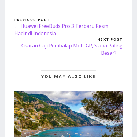
PREVIOUS POST
← Huawei FreeBuds Pro 3 Terbaru Resmi
Hadir di Indonesia
NEXT POST
Kisaran Gaji Pembalap MotoGP, Siapa Paling
Besar? →
YOU MAY ALSO LIKE