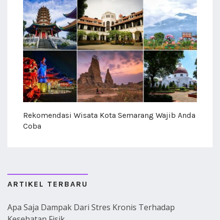
Rekomendasi Wisata Kota Semarang Wajib Anda
Coba
ARTIKEL TERBARU
Apa Saja Dampak Dari Stres Kronis Terhadap
Kesehatan Fisik