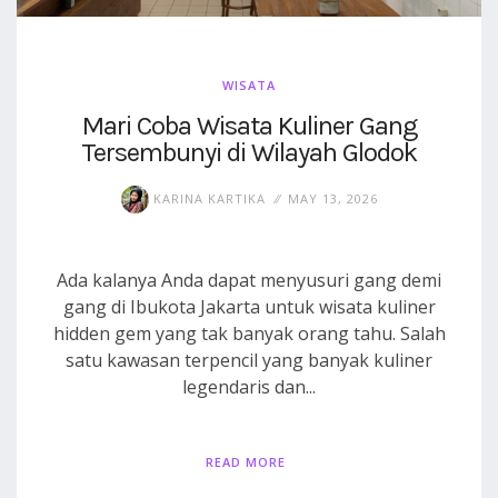
WISATA
Mari Coba Wisata Kuliner Gang
Tersembunyi di Wilayah Glodok
KARINA KARTIKA
MAY 13, 2026
Ada kalanya Anda dapat menyusuri gang demi
gang di Ibukota Jakarta untuk wisata kuliner
hidden gem yang tak banyak orang tahu. Salah
satu kawasan terpencil yang banyak kuliner
legendaris dan...
READ MORE